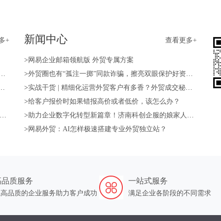
新闻中心
多+
查看更多+
>
网易企业邮箱领航版 外贸专属方案
>
外贸圈也有“孤注一掷”同款诈骗，擦亮双眼保护好资产！
>
实战干货 | 精细化运营外贸客户有多香？外贸成交秘籍送上！
>
给客户报价时如果错报高价或者低价，该怎么办？
>
助力企业数字化转型新篇章！济南科创企服的娘家人—山东强比来帮您！
>
网易外贸：AI怎样极速搭建专业外贸独立站？
高品质服务
一站式服务
以高品质的企业服务助力客户成功
满足企业各阶段的不同需求