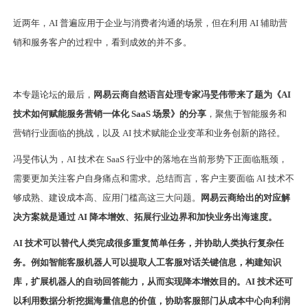
近两年，AI 普遍应用于企业与消费者沟通的场景，但在利用 AI 辅助营
销和服务客户的过程中，看到成效的并不多。
本专题论坛的最后，
网易云商自然语言处理专家冯旻伟带来了题为《AI
技术如何赋能服务营销一体化 SaaS 场景》的分享
，聚焦于智能服务和
营销行业面临的挑战，以及 AI 技术赋能企业变革和业务创新的路径。
冯旻伟认为，AI 技术在 SaaS 行业中的落地在当前形势下正面临瓶颈，
需要更加关注客户自身痛点和需求。总结而言，客户主要面临 AI 技术不
够成熟、建设成本高、应用门槛高这三大问题。
网易云商给出的对应解
决方案就是通过 AI 降本增效、拓展行业边界和加快业务出海速度。
AI 技术可以替代人类完成很多重复简单任务，并协助人类执行复杂任
务。例如智能客服机器人可以提取人工客服对话关键信息，构建知识
库，扩展机器人的自动回答能力，从而实现降本增效目的。AI 技术还可
以利用数据分析挖掘海量信息的价值，协助客服部门从成本中心向利润