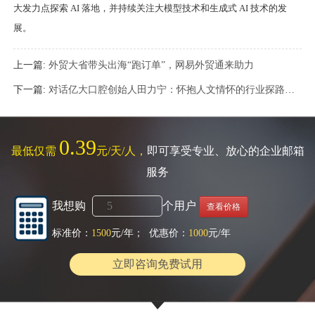
大发力点探索 AI 落地，并持续关注大模型技术和生成式 AI 技术的发
展。
上一篇:
外贸大省带头出海“跑订单”，网易外贸通来助力
下一篇:
对话亿大口腔创始人田力宁：怀抱人文情怀的行业探路者 | 口腔行业观察
0.39
最低仅需
元/天/人，
即可享受专业、放心的企业邮箱
服务
我想购
个用户
查看价格
标准价：
1500
元/年； 优惠价：
1000
元/年
立即咨询免费试用