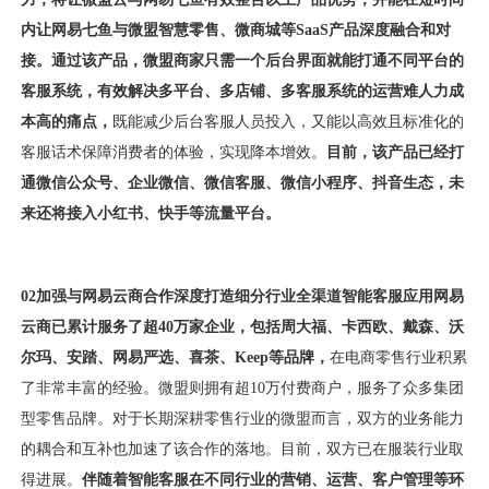
内让网易七鱼与微盟智慧零售、微商城等SaaS产品深度融合和对
接。
通过该产品，微盟商家只需一个后台界面就能打通不同平台的
客服系统，有效解决多平台、多店铺、多客服系统的运营难人力成
本高的痛点，
既能减少后台客服人员投入，又能以高效且标准化的
客服话术保障消费者的体验，实现降本增效。
目前，
该产品已经打
通微信公众号、企业微信、微信客服、微信小程序、抖音生态，未
来还将接入小红书、快手等流量平台。
02加强与网易云商合作深度
打造细分行业全渠道智能客服应用
网易
云商已累计服务了超40万家企业，包括周大福、卡西欧、戴森、沃
尔玛、安踏、网易严选、喜茶、Keep等品牌，
在电商零售行业积累
了非常丰富的经验。微盟则拥有超10万付费商户，服务了众多集团
型零售品牌。对于长期深耕零售行业的微盟而言，双方的业务能力
的耦合和互补也加速了该合作的落地。目前，双方已在服装行业取
得进展。
伴随着智能客服在不同行业的营销、运营、客户管理等环