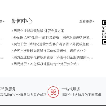
新闻中心
多+
查看更多+
>
网易企业邮箱领航版 外贸专属方案
>
外贸圈也有“孤注一掷”同款诈骗，擦亮双眼保护好资产！
>
实战干货 | 精细化运营外贸客户有多香？外贸成交秘籍送上！
>
给客户报价时如果错报高价或者低价，该怎么办？
>
助力企业数字化转型新篇章！济南科创企服的娘家人—山东强比来帮您！
>
网易外贸：AI怎样极速搭建专业外贸独立站？
高品质服务
一站式服务
以高品质的企业服务助力客户成功
满足企业各阶段的不同需求