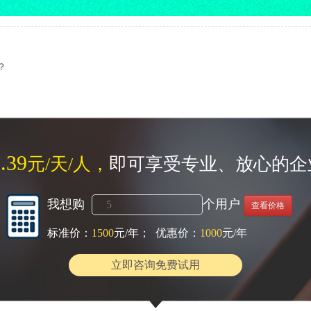
？
.39
元/天/人，
即可享受专业、放心的企
我想购
个用户
查看价格
标准价：
1500
元/年； 优惠价：
1000
元/年
立即咨询免费试用