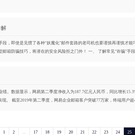
详解
段，即使是见惯了各种“妖魔化”邮件套路的老司机也要谨慎再谨慎才能
防骗技巧，将潜在的安全风险拒之门外！ 一、 了解常见“诈骗”手段 小编
绩。数据显示，网易第二季度净收入为187.7亿元人民币，同比增长15.3%
 截至2019年第二季度，网易企业邮箱客户突破77万家，终端用户超46...
1
2
...
17
18
19
20
21
22
23
24
25