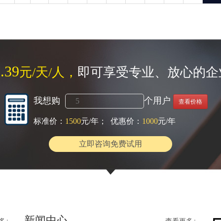
.39
元/天/人，
即可享受专业、放心的企
我想购
个用户
查看价格
标准价：
1500
元/年； 优惠价：
1000
元/年
立即咨询免费试用
新闻中心