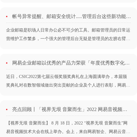
我国服务贸易快速发展的十年，其专业化、市场化、国际化水平不
断提升，为推动我国服务贸易高质量发展发挥了重要作用。 网易
帐号异常提醒、邮箱安全统计.....管理后台这些新功能太实用了！
外贸通作为外贸行业先进的数智化服务平台，首次亮相服贸
会。......
企业邮箱是职场人日常办公必不可少的工具。邮箱管理员的日常运
营维护工作繁多，一个强大的管理后台无疑是管理员的左膀右臂。
网易企业邮箱不断升级迭代，致力于帮助企业高效管理邮箱，为管
理员提效减负，保障邮箱信息系统安全稳定运行。 01 帐号异常提
网易企业邮箱以优秀的产品力荣获「年度优秀数字化解决方案」奖
醒，安全无忧 ......
近日，CSIC2022第七届云领奖颁奖典礼在上海圆满举办，本届颁
奖典礼对在数智领域做出突出贡献的企业及个人进行表彰，网易企
业邮箱凭借突出的品牌力、产品力、服务力斩获「年度优秀数字化
解决方案」奖。 本次典礼由TOP智汇主办，上海市软件行业协
亮点回顾丨「视界无垠 音聚而生」2022 网易音视频技术大会成功举办，共话音视频发展的无限可能
会、中国云体系产业创新战略联盟、上海信息化发展研究协会
等......
【视界无垠 音聚而生】 8 月 18 日，2022 “视界无垠 音聚而生”网
易音视频技术大会在线上举办。会上，来自网易智企、网易云音