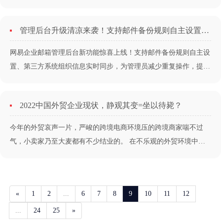
乐、网易伏義、网易传媒、英特尔等众多聚焦于音视频领域多年的
产品和技术专家，共同为观众分享了音视频技术的前沿创新与应用
管理后台升级清凉来袭！支持邮件备份规则自主设置、信息实时同步...
实践经验。 技术发展......
网易企业邮箱管理后台新功能惊喜上线！支持邮件备份规则自主设
置、第三方系统组织信息实时同步，为管理员减少重复操作，提高
效率，驱除燥热，带来清凉！另外，本次升级，网页版邮箱还支持
微信扫码登录，多种登录方式可选，灵活便捷，为企业打造更加轻
2022中国外贸企业现状，静观其变=坐以待毙？
便高效的邮件使用体验。...
今年的外贸哀声一片，严峻的跨境电商环境压的跨境商家喘不过
气，小卖家乃至大麦都有不少结业的。 在不乐观的外贸环境中，
如果我们不及时做出改变，坐以待毙的话，必将是被淘汰的那一
批。 网易助力外贸公司，开通【外贸通】通道迎接新的挑战和新
的机会...
«
1
2
...
6
7
8
9
10
11
12
...
24
25
»