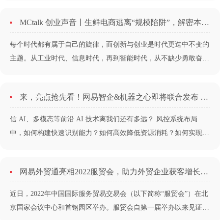
依然满怀期待地等待下一个。他们的阅历越来越丰富、知识越来越
MCtalk 创业声音丨生鲜电商逃离“规模陷阱”，解密本来生活的盈利法则
渊博、意志越来越坚韧，获得了全方位的淬炼。《MCtalk创业声
音》是网易智企推出的全新栏目，旨在关注各行各业变革、聚焦创
每个时代都有属于自己的旋律，而创新与创业是时代更迭中不变的
新创业领袖。通过对话明星创业者，分享他们的创业故事和对行业
主题。从工业时代、信息时代，再到智能时代，从不缺少勇敢奋进
的真知灼见。...
的开拓者们，有人顺势而起，有人败兴而归，有人错过一个风口后
依然满怀期待地等待下一个。他们的阅历越来越丰富、知识越来越
来，亮点抢先看！网易智企&机器之心即将联合发布 AI 白皮书
渊博、意志越来越坚韧，获得了全方位的淬炼。《MCtalk 创业声
音》是网易智企推出的全新栏目，旨在关注各行各业变革、聚焦创
信 AI、多模态等前沿 AI 技术离我们还有多远？ 风控系统布局
新创业领袖。通过对话明星创业者，分享他们的创业故事和对行业
中，如何构建快速识别能力？如何高效降低资源消耗？如何实现敏
的真知灼见。...
捷响应？如何获得具有场景泛化能力的 AI 算法模型？ 如何更好驾
驭音频技术和视频处理技术？如何驾驭计算机视觉 AI 任务？ 智能
网易外贸通亮相2022服贸会，助力外贸企业获客增长走入快车道
客服领域，如何利用自然语言对话技术，实现高效解决客户需求？
如何实现低成本高可用？如何发挥人机交互协同优势？如何提高语
近日，2022年中国国际服务贸易交易会（以下简称“服贸会”）在北
音交互与智能外呼的智能度？...
京国家会议中心和首钢园区举办。服贸会自第一届举办以来见证了