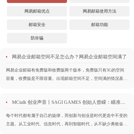
网易邮箱优点
网易邮箱使用方法
邮箱安全
邮箱功能
防诈骗
网易企业邮箱空间不足怎么办？网易企业邮箱空间满了
网易企业邮箱有免费版和收费版两个版本，免费版只有3G的空间
容量，收费版是不限容量。出现邮箱空间不足，空间满的情况基本
上都是免费版的用户才会遇上。企业邮箱空间满了，用户无法收发
邮件，从而造成邮件丢失。这样对公司业务有很大的影响，特别是
MCtalk 创业声音丨SAGI GAMES 创始人曾嵘：瞄准休闲游戏，将“创意”转化为“商业”
公司客户对你发邮件，结果退信说你的企业邮箱空间满了无法收邮
件，客户估计会出现黑线的表情。......
每个时代都有属于自己的旋律，而创新与创业是时代更迭中不变的
主题。从工业时代、信息时代，再到智能时代，从不缺少勇敢奋进
的开拓者们，有人顺势而起，有人败兴而归，有人错过一个风口后